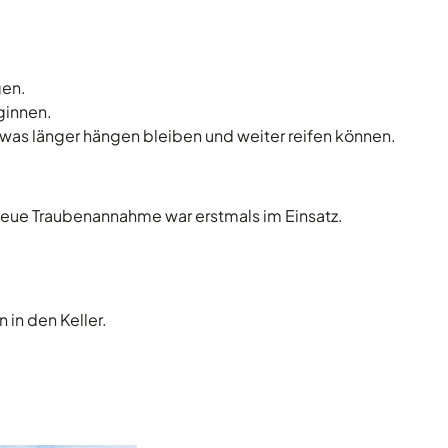
gen.
ginnen.
was länger hängen bleiben und weiter reifen können.
 neue Traubenannahme war erstmals im Einsatz.
 in den Keller.