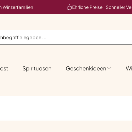
en Winzerfamilien
Ehrliche Preise | Schneller V
ost
Spirituosen
Geschenkideen
Wi