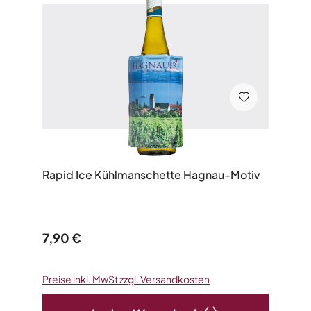
Rapid Ice Kühlmanschette Hagnau-Motiv
Regulärer Preis:
7,90 €
Preise inkl. MwSt zzgl. Versandkosten