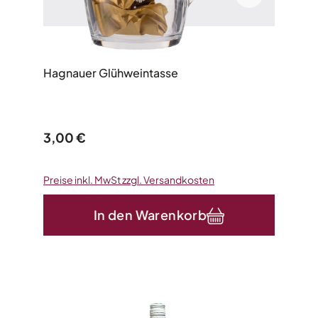
Hagnauer Glühweintasse
Regulärer Preis:
3,00 €
Preise inkl. MwSt zzgl. Versandkosten
In den Warenkorb