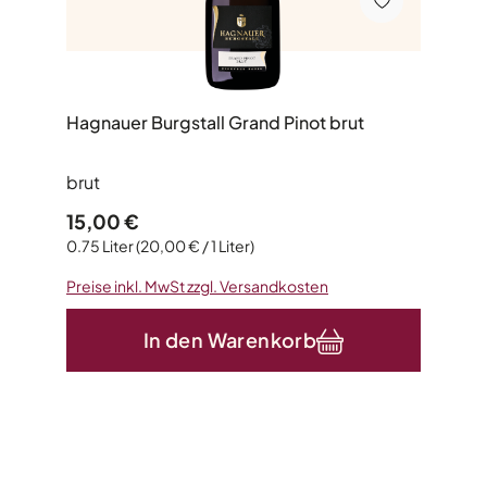
Hagnauer Burgstall Grand Pinot brut
brut
Regulärer Preis:
15,00 €
0.75 Liter
(20,00 € / 1 Liter)
Preise inkl. MwSt zzgl. Versandkosten
In den Warenkorb