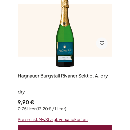
Hagnauer Burgstall Rivaner Sekt b. A. dry
dry
Regulärer Preis:
9,90 €
0.75 Liter
(13,20 € / 1 Liter)
Preise inkl. MwSt zzgl. Versandkosten