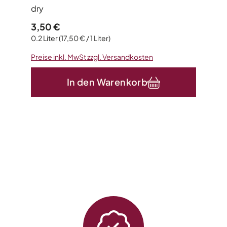
dry
Regulärer Preis:
3,50 €
0.2 Liter
(17,50 € / 1 Liter)
Preise inkl. MwSt zzgl. Versandkosten
In den Warenkorb