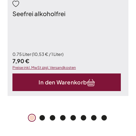
Seefrei alkoholfrei
0.75 Liter
(10,53 € / 1 Liter)
Regulärer Preis:
7,90 €
Preise inkl. MwSt zzgl. Versandkosten
In den Warenkorb