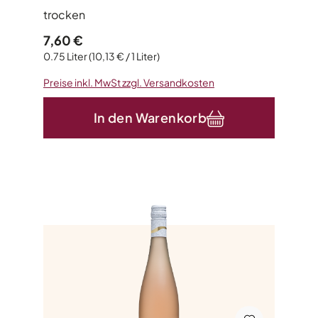
trocken
Regulärer Preis:
7,60 €
0.75 Liter
(10,13 € / 1 Liter)
Preise inkl. MwSt zzgl. Versandkosten
In den Warenkorb