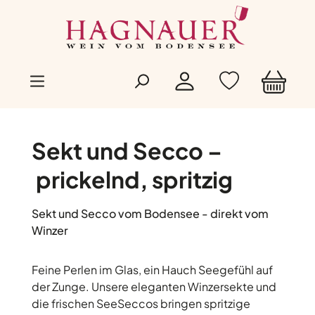
Zum Hauptinhalt springen
Sekt und Secco –
prickelnd, spritzig
Sekt und Secco vom Bodensee - direkt vom
Winzer
Feine Perlen im Glas, ein Hauch Seegefühl auf
der Zunge. Unsere eleganten Winzersekte und
die frischen SeeSeccos bringen spritzige