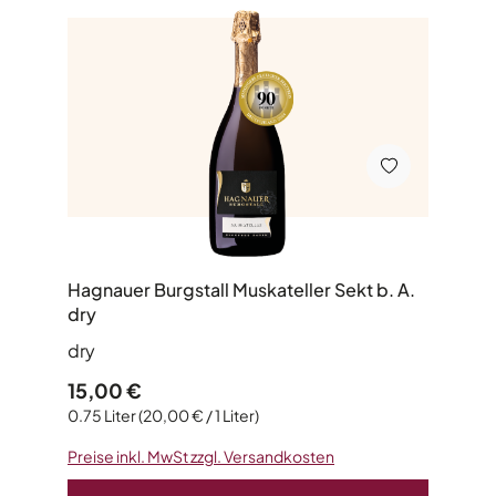
Hagnauer Burgstall Muskateller Sekt b. A.
dry
dry
Regulärer Preis:
15,00 €
0.75 Liter
(20,00 € / 1 Liter)
Preise inkl. MwSt zzgl. Versandkosten