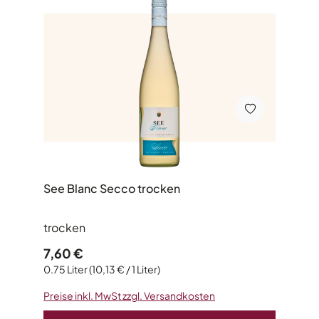
See Blanc Secco trocken
trocken
Regulärer Preis:
7,60 €
0.75 Liter
(10,13 € / 1 Liter)
Preise inkl. MwSt zzgl. Versandkosten