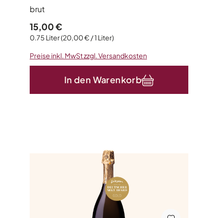
brut
Regulärer Preis:
15,00 €
0.75 Liter
(20,00 € / 1 Liter)
Preise inkl. MwSt zzgl. Versandkosten
In den Warenkorb