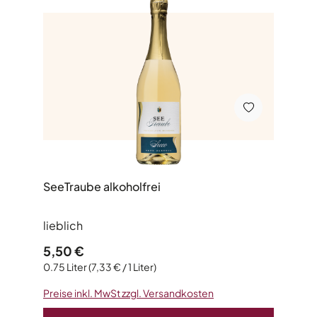
SeeTraube alkoholfrei
lieblich
Regulärer Preis:
5,50 €
0.75 Liter
(7,33 € / 1 Liter)
Preise inkl. MwSt zzgl. Versandkosten