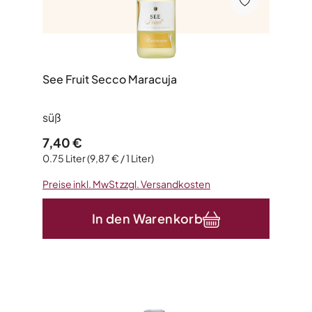
See Fruit Secco Maracuja
süß
Regulärer Preis:
7,40 €
0.75 Liter
(9,87 € / 1 Liter)
Preise inkl. MwSt zzgl. Versandkosten
In den Warenkorb