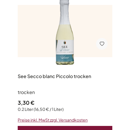
See Secco blanc Piccolo trocken
trocken
Regulärer Preis:
3,30 €
0.2 Liter
(16,50 € / 1 Liter)
Preise inkl. MwSt zzgl. Versandkosten