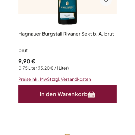
Hagnauer Burgstall Rivaner Sekt b. A. brut
brut
Regulärer Preis:
9,90 €
0.75 Liter
(13,20 € / 1 Liter)
Preise inkl. MwSt zzgl. Versandkosten
In den Warenkorb