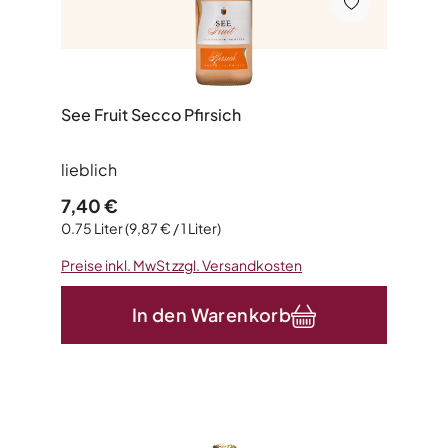
See Fruit Secco Pfirsich
lieblich
Regulärer Preis:
7,40 €
0.75 Liter
(9,87 € / 1 Liter)
Preise inkl. MwSt zzgl. Versandkosten
In den Warenkorb