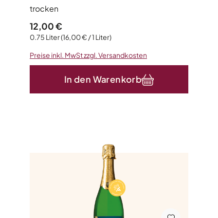
trocken
Regulärer Preis:
12,00 €
0.75 Liter
(16,00 € / 1 Liter)
Preise inkl. MwSt zzgl. Versandkosten
In den Warenkorb