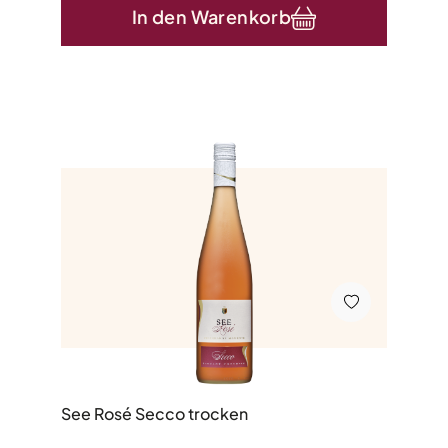
In den Warenkorb
See Rosé Secco trocken