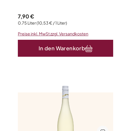
Regulärer Preis:
7,90 €
0.75 Liter
(10,53 € / 1 Liter)
Preise inkl. MwSt zzgl. Versandkosten
In den Warenkorb