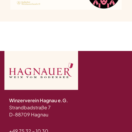
Winzerverein Hagnau e.G.
Strandbadstraße 7
D-88709 Hagnau
+49 75 32 – 10 30