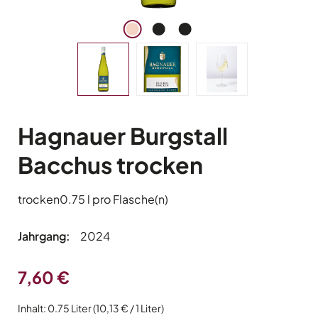
Hagnauer Burgstall
Bacchus trocken
trocken
0.75 l pro Flasche(n)
Jahrgang:
2024
Regulärer Preis:
7,60 €
Inhalt:
0.75 Liter
(10,13 € / 1 Liter)