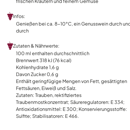
frischen Kräutern und feinem Gemüse
Infos:
Genießen bei ca. 8-10°C, ein Genusswein durch un
durch
Zutaten & Nährwerte:
100 ml enthalten durchschnittlich
Brennwert 318 kJ (76 kcal)
Kohlenhydrate 1,6 g
Davon Zucker 0,6 g
Enthält geringfügige Mengen von Fett, gesättigten
Fettsäuren, Eiweiß und Salz.
Zutaten: Trauben, rektifiziertes
Traubenmostkonzentrat; Säureregulatoren: E 334;
Antioxidationsmittel: E 300; Konservierungsstoffe:
Sulfite; Stabilisatoren: E 466.