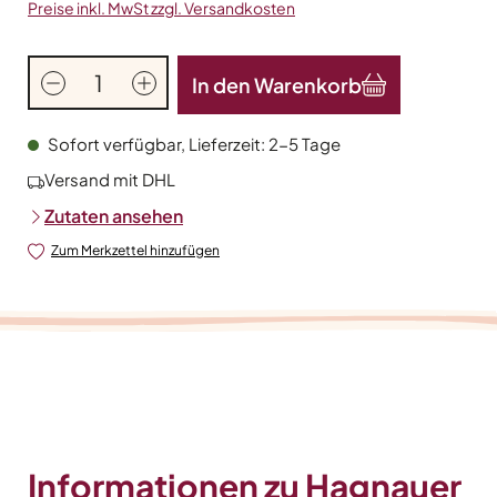
Preise inkl. MwSt zzgl. Versandkosten
Produkt Anzahl: Gib den gewünschten Wert
In den Warenkorb
Sofort verfügbar, Lieferzeit: 2-5 Tage
Versand mit DHL
Zutaten ansehen
Zum Merkzettel hinzufügen
Informationen zu Hagnauer