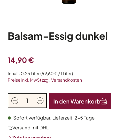
Balsam-Essig dunkel
Regulärer Preis:
14,90 €
Inhalt:
0.25 Liter
(59,60 € / 1 Liter)
Preise inkl. MwSt zzgl. Versandkosten
Produkt Anzahl: Gib den gewünschten Wert
In den Warenkorb
Sofort verfügbar, Lieferzeit: 2-5 Tage
Versand mit DHL
Zutaten ansehen