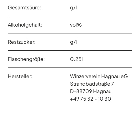
Gesamtsäure:
g/l
Alkoholgehalt:
vol%
Restzucker:
g/l
Flaschengröße:
0.25l
Hersteller:
Winzerverein Hagnau eG
Strandbadstraße 7
D-88709 Hagnau
+49 75 32 - 10 30