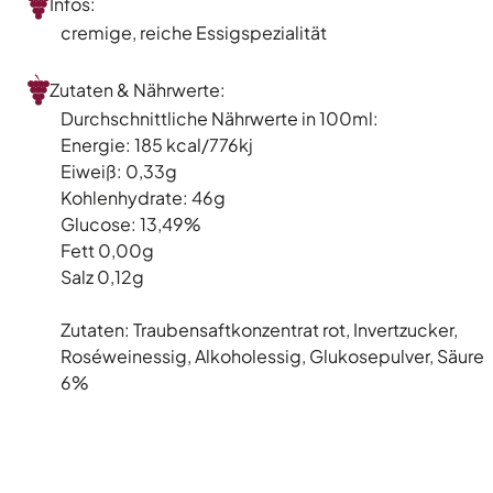
Infos:
cremige, reiche Essigspezialität
Zutaten & Nährwerte:
Durchschnittliche Nährwerte in 100ml:
Energie: 185 kcal/776kj
Eiweiß: 0,33g
Kohlenhydrate: 46g
Glucose: 13,49%
Fett 0,00g
Salz 0,12g
Zutaten: Traubensaftkonzentrat rot, Invertzucker,
Roséweinessig, Alkoholessig, Glukosepulver, Säure
6%