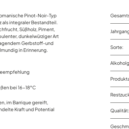
 romanische Pinot-Noir-Typ
Gesamts
 als integraler Bestandteil.
hfrucht, Süßholz, Piment,
Jahrgan
ulenter, dunkelwürziger Art
tragendem Gerbstoff-und
Sorte:
lmundig in Erinnerung.
Alkoholg
seempfehlung
Produkta
ßen bei 16-18°C
Restzuck
n, im Barrique gereift,
delte Kraft und Potential
Qualität
Geschm