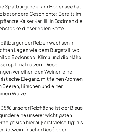
aue Spätburgunder am Bodensee hat
z besondere Geschichte: Bereits im
pflanzte Kaiser Karl III. in Bodman die
ebstöcke dieser edlen Sorte.
Spätburgunder Reben wachsen in
chten Lagen wie dem Burgstall, wo
 milde Bodensee-Klima und die Nähe
er optimal nutzen. Diese
ngen verleihen den Weinen eine
ristische Eleganz, mit feinen Aromen
n Beeren, Kirschen und einer
men Würze.
 35% unserer Rebfläche ist der Blaue
under eine unserer wichtigsten
r zeigt sich hier äußerst vielseitig: als
ler Rotwein, frischer Rosé oder