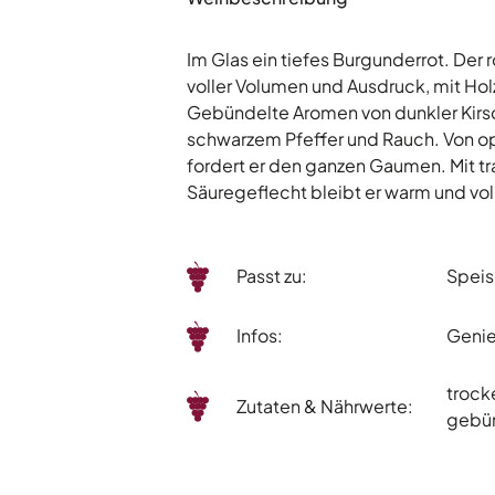
Im Glas ein tiefes Burgunderrot. Der
voller Volumen und Ausdruck, mit Holz
Gebündelte Aromen von dunkler Kirsc
schwarzem Pfeffer und Rauch. Von op
fordert er den ganzen Gaumen. Mit 
Säuregeflecht bleibt er warm und vol
Passt zu:
Spei
Infos:
Genie
trocke
Zutaten & Nährwerte:
gebün