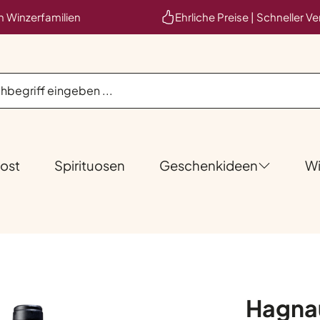
en Winzerfamilien
Ehrliche Preise | Schneller V
ost
Spirituosen
Geschenkideen
Wi
Hagna