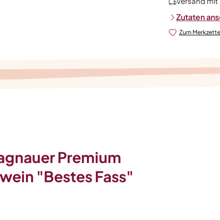
Versand mit
Zutaten an
Zum Merkzette
Hagnauer Premium
wein "Bestes Fass"