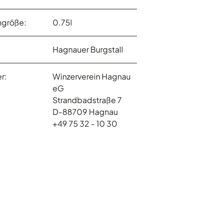
ngröße:
0.75l
Hagnauer Burgstall
r:
Winzerverein Hagnau
eG
Strandbadstraße 7
D-88709 Hagnau
+49 75 32 - 10 30