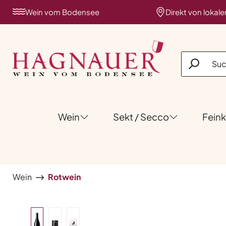
 Hauptinhalt springen
Zur Suche springen
Zur Hauptnavigation springen
Wein vom Bodensee
Direkt von lokal
Wein
Sekt / Secco
Feink
Wein
Rotwein
Bildergalerie überspringen