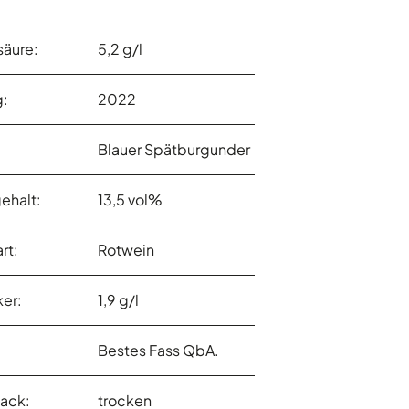
äure:
5,2 g/l
g:
2022
Blauer Spätburgunder
ehalt:
13,5 vol%
rt:
Rotwein
er:
1,9 g/l
:
Bestes Fass QbA.
ack:
trocken