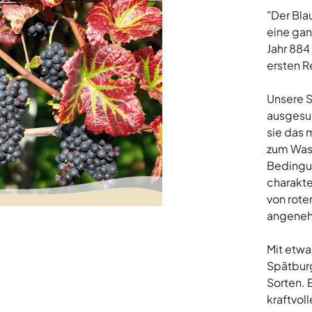
"Der Bl
eine gan
Jahr 884 
ersten R
Unsere 
ausgesu
sie das
zum Wass
Bedingu
charakte
von rote
angeneh
Mit etwa
Spätburg
Sorten. E
kraftvol