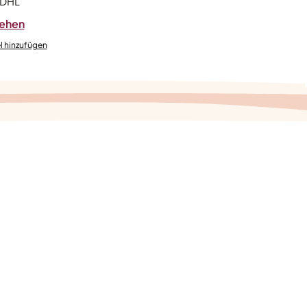
 DHL
sehen
l hinzufügen