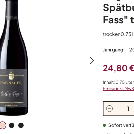
Spätbu
Fass" 
trocken
0.75 l
Jahrgang:
2
Regulärer Prei
24,80 
Inhalt:
0.75 Lite
Preise inkl. MwS
Produkt A
Sofort verfü