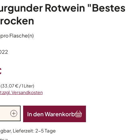
rgunder Rotwein "Bestes
trocken
 pro Flasche(n)
022
s:
€
r
(33,07 € / 1 Liter)
t zzgl. Versandkosten
nzahl: Gib den gewünschten Wert ein od
In den Warenkorb
gbar, Lieferzeit: 2-5 Tage