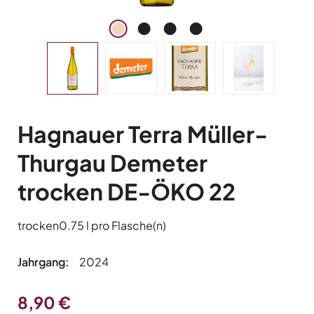
Hagnauer Terra Müller-
Thurgau Demeter
trocken DE-ÖKO 22
trocken
0.75 l pro Flasche(n)
Jahrgang:
2024
Regulärer Preis:
8,90 €