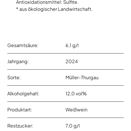
Antioxidationsmittel: Sulfite.
* aus ökologischer Landwirtschaft.
Gesamtsäure:
6,1 g/l
Jahrgang:
2024
Sorte:
Müller-Thurgau
Alkoholgehalt:
12,0 vol%
Produktart:
Weißwein
Restzucker:
7,0 g/l