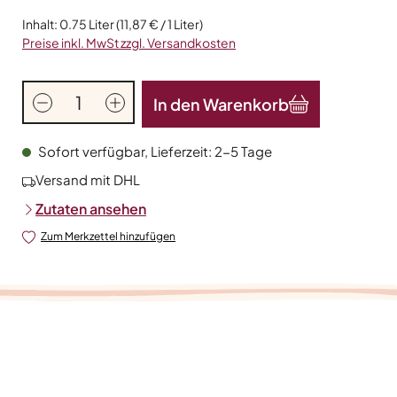
Inhalt:
0.75 Liter
(11,87 € / 1 Liter)
Preise inkl. MwSt zzgl. Versandkosten
Produkt Anzahl: Gib den gewünschten Wert
In den Warenkorb
Sofort verfügbar, Lieferzeit: 2-5 Tage
Versand mit DHL
Zutaten ansehen
Zum Merkzettel hinzufügen