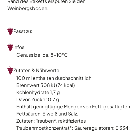
Rand des Etiketts erspüren Sie den
Weinbergsboden.
Passt zu:
Infos:
Genuss bei ca. 8-10°C
Zutaten & Nährwerte:
100 ml enthalten durchschnittlich
Brennwert 308 kJ (74 kcal)
Kohlenhydrate 1,7 g
Davon Zucker 0,7 g
Enthält geringfügige Mengen von Fett, gesättigten
Fettsäuren, Eiweiß und Salz.
Zutaten: Trauben*, rektifiziertes
Traubenmostkonzentrat*; Säureregulatoren: E 334;