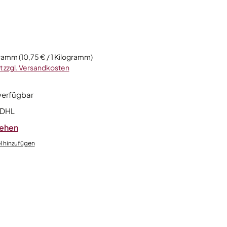
s:
gramm
(10,75 € / 1 Kilogramm)
t zzgl. Versandkosten
verfügbar
 DHL
sehen
l hinzufügen