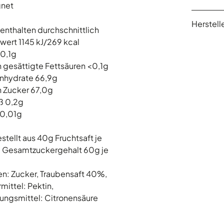
gnet
Herstelle
enthalten durchschnittlich
wert 1145 kJ/269 kcal
<0,1g
 gesättigte Fettsäuren <0,1g
nhydrate 66,9g
 Zucker 67,0g
ß 0,2g
<0,01g
stellt aus 40g Fruchtsaft je
 Gesamtzuckergehalt 60g je
en: Zucker, Traubensaft 40%,
mittel: Pektin,
ungsmittel: Citronensäure