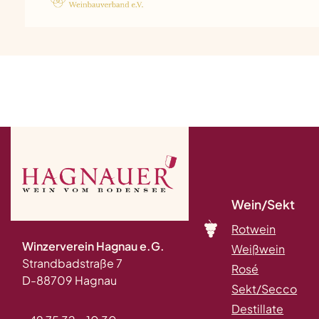
Wein/Sekt
Rotwein
Winzerverein Hagnau e.G.
Weißwein
Strandbadstraße 7
Rosé
D-88709 Hagnau
Sekt/Secco
Destillate