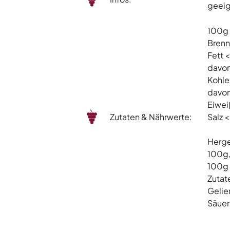
geei
100g 
Brenn
Fett 
davon
Kohle
davon
Eiwei
Zutaten & Nährwerte:
Salz 
Herge
100g,
100g
Zutat
Gelier
Säuer