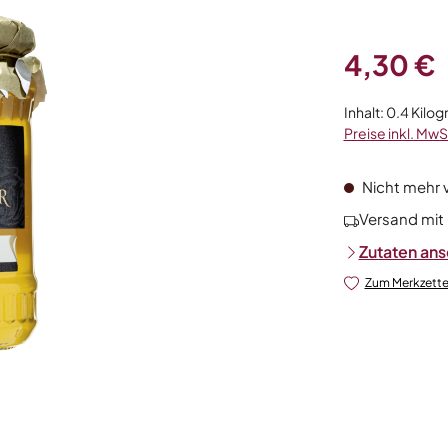
Regulärer Prei
4,30 €
Inhalt:
0.4 Kilo
Preise inkl. MwS
Nicht mehr 
Versand mit
Zutaten an
Zum Merkzette