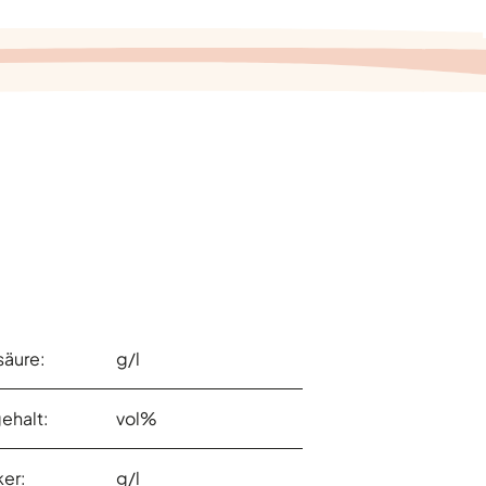
äure:
g/l
ehalt:
vol%
er:
g/l