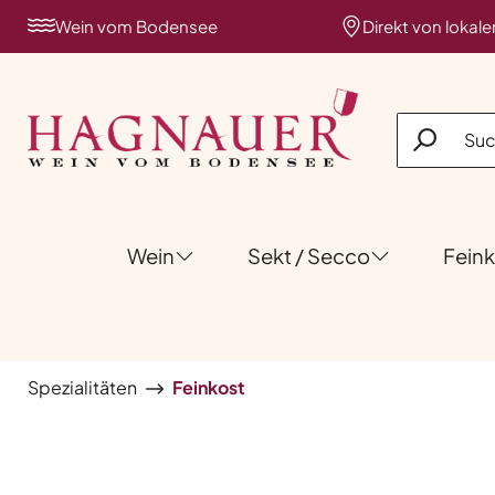
 Hauptinhalt springen
Zur Suche springen
Zur Hauptnavigation springen
Wein vom Bodensee
Direkt von lokal
Wein
Sekt / Secco
Feink
Spezialitäten
Feinkost
Bildergalerie überspringen