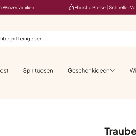
en Winzerfamilien
Ehrliche Preise | Schneller V
ost
Spirituosen
Geschenkideen
Wi
Traube