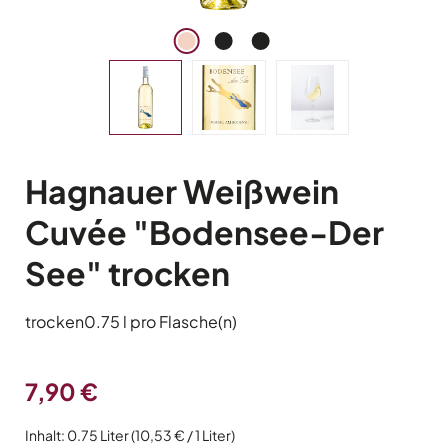
Hagnauer Weißwein
Cuvée "Bodensee-Der
See" trocken
trocken
0.75 l pro Flasche(n)
Regulärer Preis:
7,90 €
Inhalt:
0.75 Liter
(10,53 € / 1 Liter)