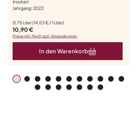
trocken
Jahrgang: 2023
0.75 Liter
(14,53 € / 1 Liter)
Regulärer Preis:
10,90 €
Preise inkl. MwSt zzgl. Versandkosten
In den Warenkorb