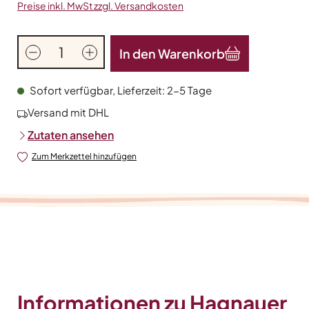
Preise inkl. MwSt zzgl. Versandkosten
Produkt Anzahl: Gib den gewünschten Wert
In den Warenkorb
Sofort verfügbar, Lieferzeit: 2-5 Tage
Versand mit DHL
Zutaten ansehen
Zum Merkzettel hinzufügen
Informationen zu Hagnauer