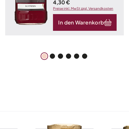
Kilogramm)
Regulärer Preis:
4,30 €
Preise inkl. MwSt zzgl. Versandkosten
In den Warenkorb