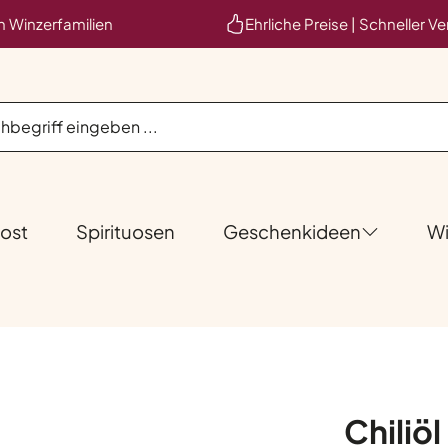
en Winzerfamilien
Ehrliche Preise | Schneller V
ost
Spirituosen
Geschenkideen
Wi
Chiliöl