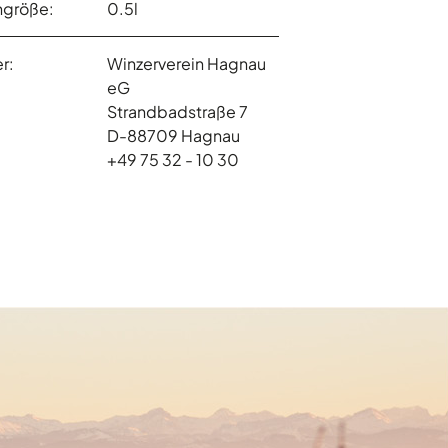
ngröße:
0.5l
r:
Winzerverein Hagnau
eG
Strandbadstraße 7
D-88709 Hagnau
+49 75 32 - 10 30