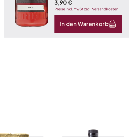
Kilogramm)
Regulärer Preis:
3,90 €
Preise inkl. MwSt zzgl. Versandkosten
In den Warenkorb