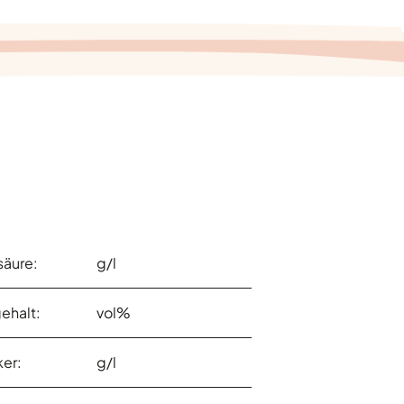
äure:
g/l
ehalt:
vol%
er:
g/l