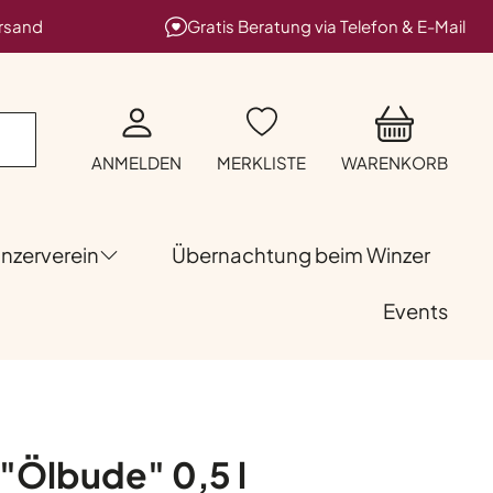
ersand
Gratis Beratung via Telefon & E-Mail
ANMELDEN
MERKLISTE
WARENKORB
nzerverein
Übernachtung beim Winzer
Events
 "Ölbude" 0,5 l