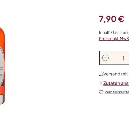
Regulärer Prei
7,90 €
Inhalt:
0.5 Liter
(
Preise inkl. MwS
Produkt A
Versand mit
Zutaten an
Zum Merkzette