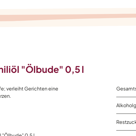
iliöl "Ölbude" 0,5 l
fe; verleiht Gerichten eine
Gesamts
rzen.
Alkoholg
Restzuck
l "Ölbude" 0,5 l